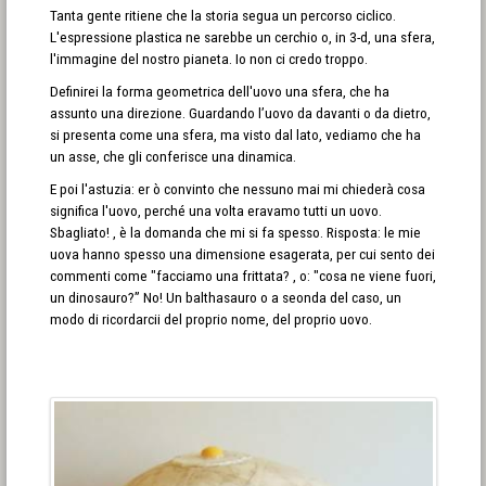
Tanta gente ritiene che la storia segua un percorso ciclico.
L'espressione plastica ne sarebbe un cerchio o, in 3-d, una sfera,
l'immagine del nostro pianeta. Io non ci credo troppo.
Definirei la forma geometrica dell'uovo una sfera, che ha
assunto una direzione. Guardando l’uovo da davanti o da dietro,
si presenta come una sfera, ma visto dal lato, vediamo che ha
un asse, che gli conferisce una dinamica.
E poi l'astuzia: er ò convinto che nessuno mai mi chiederà cosa
significa l'uovo, perché una volta eravamo tutti un uovo.
Sbagliato! , è la domanda che mi si fa spesso. Risposta: le mie
uova hanno spesso una dimensione esagerata, per cui sento dei
commenti come "facciamo una frittata? , o: "cosa ne viene fuori,
un dinosauro?” No! Un balthasauro o a seonda del caso, un
modo di ricordarcii del proprio nome, del proprio uovo.