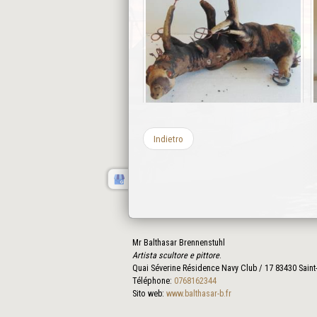
Indietro
Mr Balthasar Brennenstuhl
Artista scultore e pittore
.
Quai Séverine Résidence Navy Club / 17
83430
Saint
Téléphone:
0768162344
Sito web:
www.balthasar-b.fr