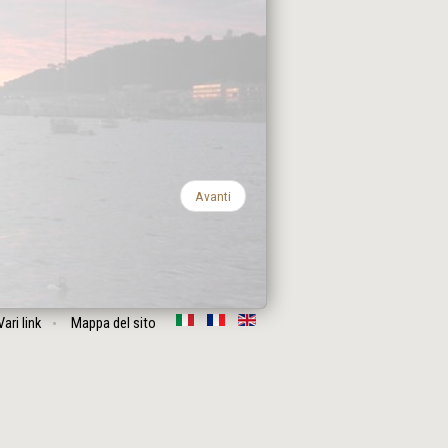
Avanti
Vari link
Mappa del sito