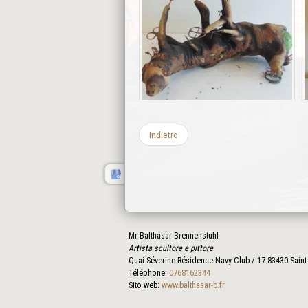
Indietro
Mr Balthasar Brennenstuhl
Artista scultore e pittore
.
Quai Séverine Résidence Navy Club / 17
83430
Saint
Téléphone:
0768162344
Sito web:
www.balthasar-b.fr