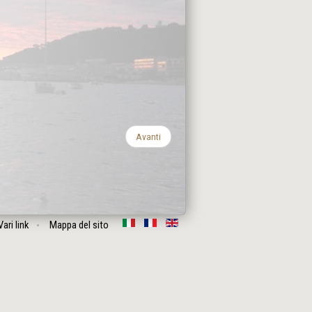
Avanti
Vari link
Mappa del sito