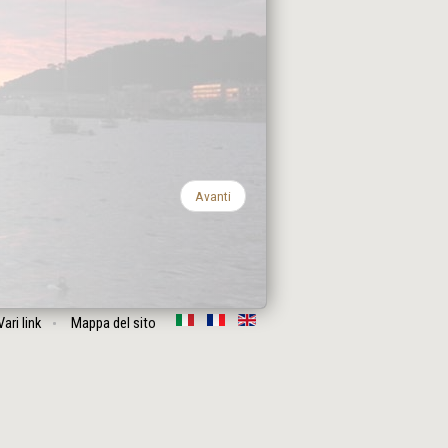
Avanti
Vari link
Mappa del sito