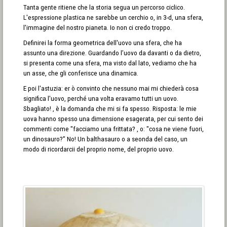
Tanta gente ritiene che la storia segua un percorso ciclico.
L'espressione plastica ne sarebbe un cerchio o, in 3-d, una sfera,
l'immagine del nostro pianeta. Io non ci credo troppo.
Definirei la forma geometrica dell'uovo una sfera, che ha
assunto una direzione. Guardando l’uovo da davanti o da dietro,
si presenta come una sfera, ma visto dal lato, vediamo che ha
un asse, che gli conferisce una dinamica.
E poi l'astuzia: er ò convinto che nessuno mai mi chiederà cosa
significa l'uovo, perché una volta eravamo tutti un uovo.
Sbagliato! , è la domanda che mi si fa spesso. Risposta: le mie
uova hanno spesso una dimensione esagerata, per cui sento dei
commenti come "facciamo una frittata? , o: "cosa ne viene fuori,
un dinosauro?” No! Un balthasauro o a seonda del caso, un
modo di ricordarcii del proprio nome, del proprio uovo.