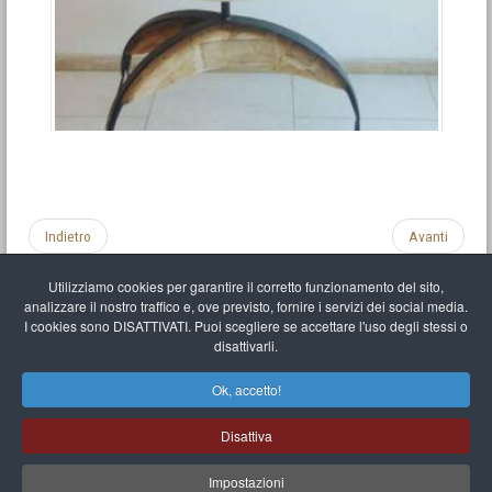
Indietro
Avanti
Utilizziamo cookies per garantire il corretto funzionamento del sito,
analizzare il nostro traffico e, ove previsto, fornire i servizi dei social media.
I cookies sono DISATTIVATI. Puoi scegliere se accettare l'uso degli stessi o
disattivarli.
Impronta
Informativa sulla privacy
C.U.
Vari link
Mappa del sito
Ok, accetto!
Mr Balthasar Brennenstuhl
Disattiva
Artista scultore e pittore
.
Quai Séverine Résidence Navy Club / 17
83430
Saint-Mandrier-sur-Mer
,
Provence-
Alpes-Côte d'Azur
-
France
Impostazioni