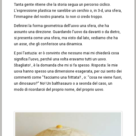
Tanta gente ritiene che la storia segua un percorso ciclico.
L'espressione plastica ne sarebbe un cerchio o, in 3-d, una sfera,
l'immagine del nostro pianeta. Io non ci credo troppo.
Definirei la forma geometrica dell'uovo una sfera, che ha
assunto una direzione. Guardando l’uovo da davanti o da dietro,
si presenta come una sfera, ma visto dal lato, vediamo che ha
un asse, che gli conferisce una dinamica.
E poi l'astuzia: er ò convinto che nessuno mai mi chiederà cosa
significa l'uovo, perché una volta eravamo tutti un uovo.
Sbagliato! , è la domanda che mi si fa spesso. Risposta: le mie
uova hanno spesso una dimensione esagerata, per cui sento dei
commenti come "facciamo una frittata? , o: "cosa ne viene fuori,
un dinosauro?” No! Un balthasauro o a seonda del caso, un
modo di ricordarcii del proprio nome, del proprio uovo.