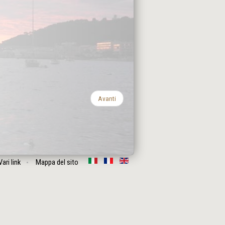
Avanti
Vari link
Mappa del sito