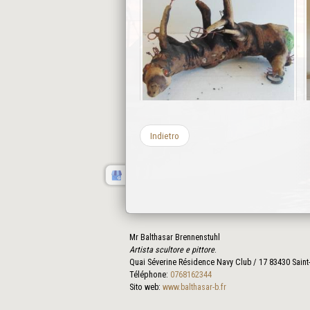
Indietro
Mr Balthasar Brennenstuhl
Artista scultore e pittore
.
Quai Séverine Résidence Navy Club / 17
83430
Saint
Téléphone:
0768162344
Sito web:
www.balthasar-b.fr