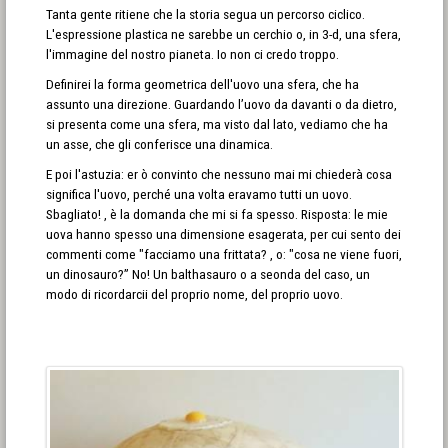
Tanta gente ritiene che la storia segua un percorso ciclico.
L'espressione plastica ne sarebbe un cerchio o, in 3-d, una sfera,
l'immagine del nostro pianeta. Io non ci credo troppo.
Definirei la forma geometrica dell'uovo una sfera, che ha
assunto una direzione. Guardando l’uovo da davanti o da dietro,
si presenta come una sfera, ma visto dal lato, vediamo che ha
un asse, che gli conferisce una dinamica.
E poi l'astuzia: er ò convinto che nessuno mai mi chiederà cosa
significa l'uovo, perché una volta eravamo tutti un uovo.
Sbagliato! , è la domanda che mi si fa spesso. Risposta: le mie
uova hanno spesso una dimensione esagerata, per cui sento dei
commenti come "facciamo una frittata? , o: "cosa ne viene fuori,
un dinosauro?” No! Un balthasauro o a seonda del caso, un
modo di ricordarcii del proprio nome, del proprio uovo.