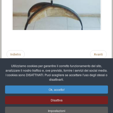
Indietro
Avanti
Utilizziamo cookies per garantire il corretto funzionamento del sito,
analizzare il nostro traffico e, ove previsto, fornire i servizi dei social media.
I cookies sono DISATTIVATI. Puoi scegliere se accettare l'uso degli stessi o
disattivarli.
Impronta
Informativa sulla privacy
C.U.
Vari link
Mappa del sito
Ok, accetto!
Mr Balthasar Brennenstuhl
Disattiva
Artista scultore e pittore
.
Quai Séverine Résidence Navy Club / 17
83430
Saint-Mandrier-sur-Mer
,
Provence-
Alpes-Côte d'Azur
-
France
Impostazioni