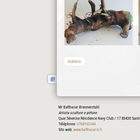
Indietro
Mr Balthasar Brennenstuhl
Artista scultore e pittore
.
Quai Séverine Résidence Navy Club / 17
83430
Saint
Téléphone:
0768162344
Sito web:
www.balthasar-b.fr