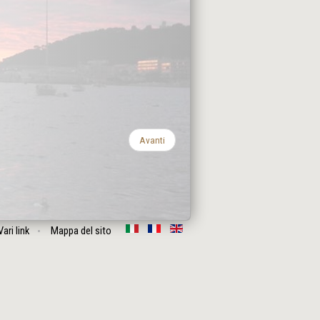
Avanti
Vari link
Mappa del sito