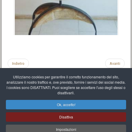
Indietro
Avanti
Utilizziamo cookies per garantire il corretto funzionamento del sito,
analizzare il nostro traffico e, ove previsto, fornire i servizi dei social media.
I cookies sono DISATTIVATI. Puoi scegliere se accettare l'uso degli stessi o
disattivarli.
Impronta
Informativa sulla privacy
C.U.
Vari link
Mappa del sito
Ok, accetto!
Mr Balthasar Brennenstuhl
Disattiva
Artista scultore e pittore
.
Quai Séverine Résidence Navy Club / 17
83430
Saint-Mandrier-sur-Mer
,
Provence-
Alpes-Côte d'Azur
-
France
Impostazioni