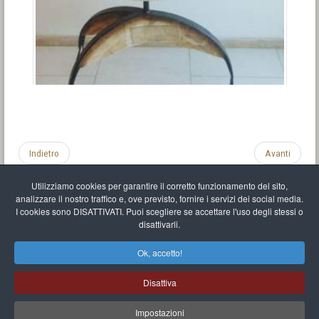
Indietro
Avanti
Utilizziamo cookies per garantire il corretto funzionamento del sito,
analizzare il nostro traffico e, ove previsto, fornire i servizi dei social media.
I cookies sono DISATTIVATI. Puoi scegliere se accettare l'uso degli stessi o
disattivarli.
Impronta
Informativa sulla privacy
C.U.
Vari link
Mappa del sito
Ok, accetto!
Mr Balthasar Brennenstuhl
Disattiva
Artista scultore e pittore
.
Quai Séverine Résidence Navy Club / 17
83430
Saint-Mandrier-sur-Mer
,
Provence-
Alpes-Côte d'Azur
-
France
Impostazioni