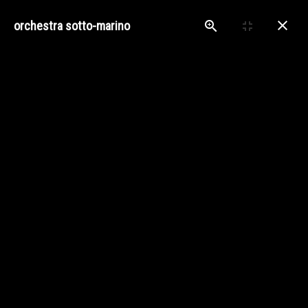
orchestra sotto-marino
MENU