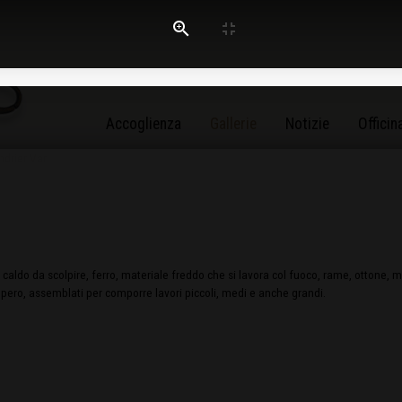
Accoglienza
Gallerie
Notizie
Officin
 caldo da scolpire, ferro, materiale freddo che si lavora col fuoco, rame, ottone, meta
cupero, assemblati per comporre lavori piccoli, medi e anche grandi.