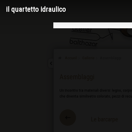
il quartetto idraulico
Accueil
Gallerie
Assemblaggi
Assemblaggi
Un Incontro tra materiali diversi: legno, corpo
che diventa similivetro colorato, pezzi di re
Le barcarpe