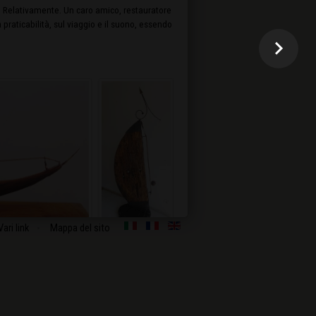
” Relativamente. Un caro amico, restauratore
 praticabilità, sul viaggio e il suono, essendo
Vari link
Mappa del sito