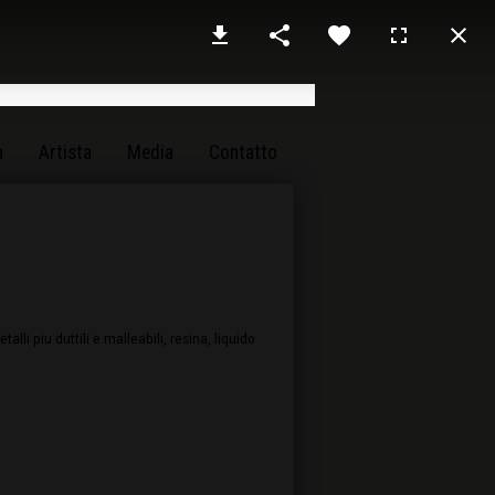
a
Artista
Media
Contatto
lli piu duttili e malleabili, resina, liquido