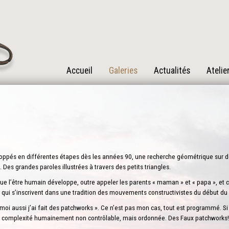
Accueil
Galeries
Actualités
Atelie
veloppés en différentes étapes dès les années 90, une recherche géométrique sur 
. Des grandes paroles illustrées à travers des petits triangles.
 que l’être humain développe, outre appeler les parents « maman » et « papa », et
 qui s’inscrivent dans une tradition des mouvements constructivistes du début du s
 moi aussi j’ai fait des patchworks ». Ce n’est pas mon cas, tout est programmé. S
e complexité humainement non contrôlable, mais ordonnée. Des Faux patchworks!