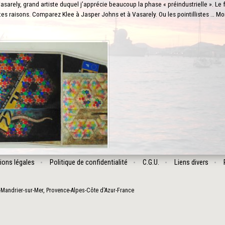
sarely, grand artiste duquel j’apprécie beaucoup la phase « préindustrielle ». Le 
es raisons. Comparez Klee à Jasper Johns et à Vasarely. Ou les pointillistes … M
ions légales
Politique de confidentialité
C.G.U.
Liens divers
-Mandrier-sur-Mer
,
Provence-Alpes-Côte d'Azur
-
France