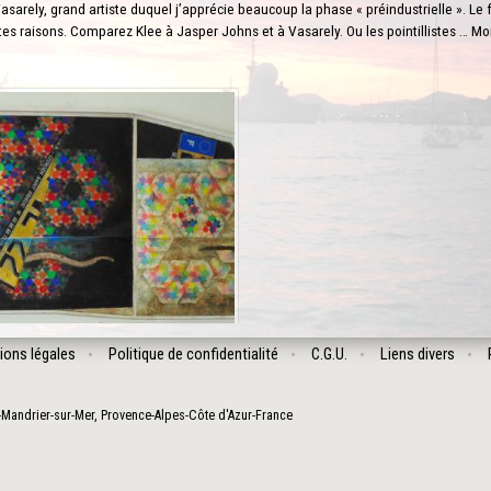
sarely, grand artiste duquel j’apprécie beaucoup la phase « préindustrielle ». Le 
es raisons. Comparez Klee à Jasper Johns et à Vasarely. Ou les pointillistes … M
ions légales
Politique de confidentialité
C.G.U.
Liens divers
-Mandrier-sur-Mer
,
Provence-Alpes-Côte d'Azur
-
France