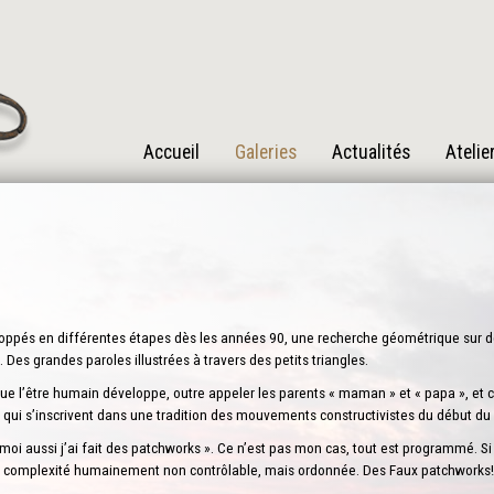
Accueil
Galeries
Actualités
Atelie
veloppés en différentes étapes dès les années 90, une recherche géométrique sur 
. Des grandes paroles illustrées à travers des petits triangles.
 que l’être humain développe, outre appeler les parents « maman » et « papa », et
 qui s’inscrivent dans une tradition des mouvements constructivistes du début du s
 moi aussi j’ai fait des patchworks ». Ce n’est pas mon cas, tout est programmé. S
e complexité humainement non contrôlable, mais ordonnée. Des Faux patchworks!