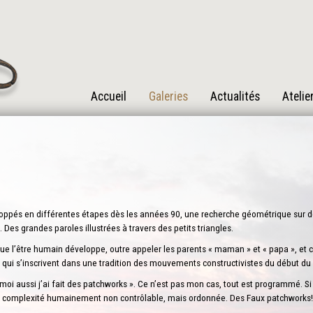
Accueil
Galeries
Actualités
Atelie
veloppés en différentes étapes dès les années 90, une recherche géométrique sur 
. Des grandes paroles illustrées à travers des petits triangles.
 que l’être humain développe, outre appeler les parents « maman » et « papa », et
 qui s’inscrivent dans une tradition des mouvements constructivistes du début du s
 moi aussi j’ai fait des patchworks ». Ce n’est pas mon cas, tout est programmé. S
e complexité humainement non contrôlable, mais ordonnée. Des Faux patchworks!