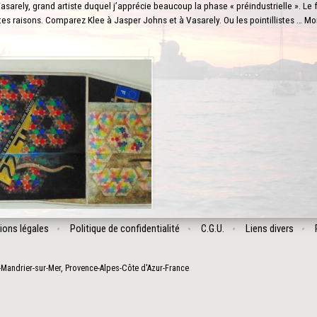
sarely, grand artiste duquel j’apprécie beaucoup la phase « préindustrielle ». Le 
es raisons. Comparez Klee à Jasper Johns et à Vasarely. Ou les pointillistes … M
ions légales
Politique de confidentialité
C.G.U.
Liens divers
-Mandrier-sur-Mer
,
Provence-Alpes-Côte d'Azur
-
France