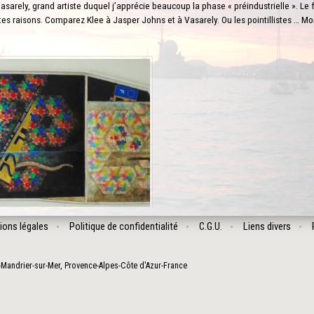
sarely, grand artiste duquel j’apprécie beaucoup la phase « préindustrielle ». Le 
es raisons. Comparez Klee à Jasper Johns et à Vasarely. Ou les pointillistes … M
ions légales
Politique de confidentialité
C.G.U.
Liens divers
-Mandrier-sur-Mer
,
Provence-Alpes-Côte d'Azur
-
France