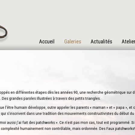
Accueil
Galeries
Actualités
Atelie
veloppés en différentes étapes dès les années 90, une recherche géométrique sur 
. Des grandes paroles illustrées à travers des petits triangles.
 que l’être humain développe, outre appeler les parents « maman » et « papa », et
 qui s’inscrivent dans une tradition des mouvements constructivistes du début du s
 moi aussi j’ai fait des patchworks ». Ce n’est pas mon cas, tout est programmé. S
e complexité humainement non contrôlable, mais ordonnée. Des Faux patchworks!