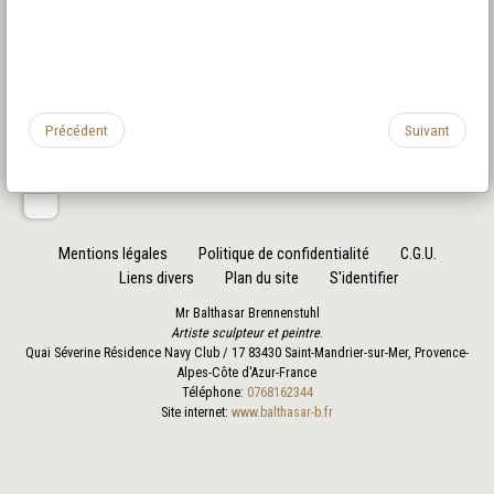
Précédent
Suivant
Mentions légales
Politique de confidentialité
C.G.U.
Liens divers
Plan du site
S'identifier
Mr Balthasar Brennenstuhl
Artiste sculpteur et peintre
.
Quai Séverine Résidence Navy Club / 17
83430
Saint-Mandrier-sur-Mer
,
Provence-
Alpes-Côte d'Azur
-
France
Téléphone:
0768162344
Site internet:
www.balthasar-b.fr