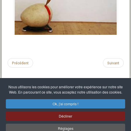
Précédent
Suivant
Nous utilisons les cookies pour améliorer votre expérience sur notre site
Web. En parcourant ce site, vous acceptez notre utilisation des cookies.
Mentions légales
Politique de confidentialité
C.G.U.
Liens divers
Plan du site
S'identifier
Ok, j'ai compris !
Mr Balthasar Brennenstuhl
Décliner
Artiste sculpteur et peintre
.
Quai Séverine Résidence Navy Club / 17
83430
Saint-Mandrier-sur-Mer
,
Provence-
Alpes-Côte d'Azur
-
France
Réglages