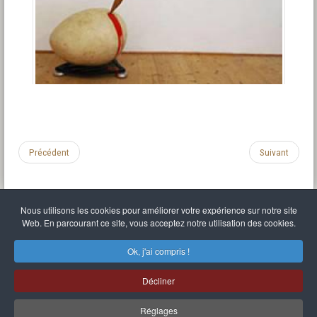
Précédent
Suivant
Nous utilisons les cookies pour améliorer votre expérience sur notre site
Web. En parcourant ce site, vous acceptez notre utilisation des cookies.
Mentions légales
Politique de confidentialité
C.G.U.
Liens divers
Plan du site
S'identifier
Ok, j'ai compris !
Mr Balthasar Brennenstuhl
Décliner
Artiste sculpteur et peintre
.
Quai Séverine Résidence Navy Club / 17
83430
Saint-Mandrier-sur-Mer
,
Provence-
Alpes-Côte d'Azur
-
France
Réglages