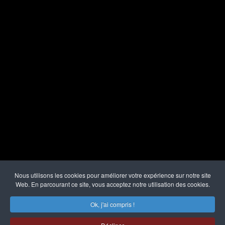
Précédent
Nous utilisons les cookies pour améliorer votre expérience sur notre site
Web. En parcourant ce site, vous acceptez notre utilisation des cookies.
Mentions légales
Politique de confidentialité
C.G.U.
Liens divers
Plan du site
S'identifier
Ok, j'ai compris !
Mr Balthasar Brennenstuhl