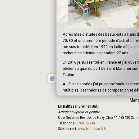
Après mes d'études des beaux-arts à Paris 
70/80 et une première période d'activité prof
me suis transféré en 1990 en Italie où j'ai p
recherches artistiques pendant 27 ans.
En 2016 je suis rentré en France et j'ai ouve
atelier au quai du port de Saint Mandrier sur
Toulon.
Au fil des années j'ai pu approfondir des te
multiples, des théories de composition et d
langage personnel, reconnaissable.
Ment
Mon travail de
plasticien
se divise en trois se
Mr Balthasar Brennenstuhl
Artiste sculpteur et peintre
.
les peintures / les tableaux
Quai Séverine Résidence Navy Club / 17
83430
Saint
les reliefs
Téléphone:
0768162344
les sculptures / les objets / les installati
Site internet:
www.balthasar-b.fr
Tous réunis par un même souci de trouver un