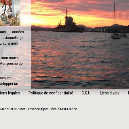
dans les années
essionnelle, je
oursuivi mes
rt mon nouvel
 Mer, proche de
chniques
évelopper un
ions légales
Politique de confidentialité
C.G.U.
Liens divers
cteurs :
-Mandrier-sur-Mer
,
Provence-Alpes-Côte d'Azur
-
France
ons
 équilibre entre